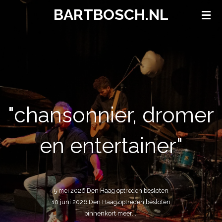
BARTBOSCH.NL
Ga
direct
naar
de
hoofdinhoud
"chansonnier, dromer
en entertainer"
5 mei 2026 Den Haag optreden besloten
10 juni 2026 Den Haag optreden besloten
binnenkort meer....