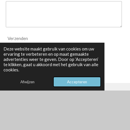
Verzenden
Deze website maakt gebruik van cookies om uw
ervaring te verbeteren en op maat gemaakte
advertenties weer te geven. Door op ‘Accepteren’
te klikken, gaat u akkoord met het gebruik van alle
cookies.
Afwijzen
Accepteren
00:00
P
M
S
© 2025 - 2026 bartbosch.nl
l
u
e
Powered by
a
JouwWeb
t
t
y
e
t