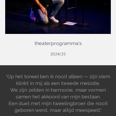
theaterprogramma's
2024/25
"Op het toneel ben ik nooit alleen — zijn stem
klinkt in mij als een tweede melodie.
We zijn zelden in harmonie, maar vormen
samen het akkoord van mijn bestaan.
Een duet met mijn tweelingbroer die nooit
geboren werd, maar altijd meespeelt."